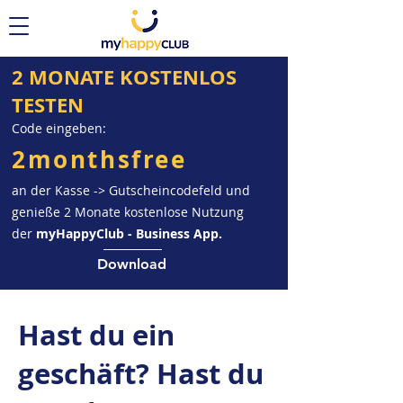
2 MONATE KOSTENLOS
TESTEN
Code eingeben:
2monthsfree
an der Kasse -> Gutscheincodefeld und
genieße 2 Monate kostenlose Nutzung
der
myHappyClub - Business App.
Download
Hast du ein
geschäft?
Hast du