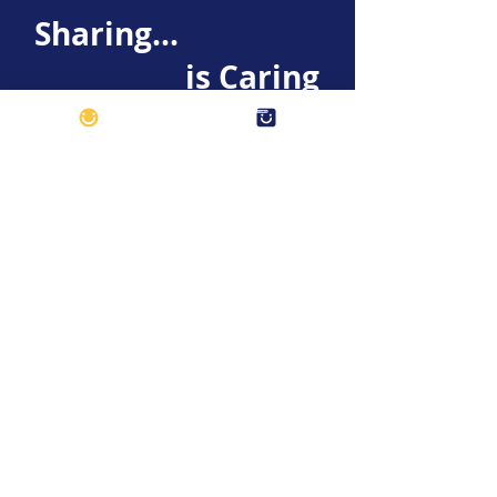
Sharing...
is Caring
Über die App myHappyClub können
Sie ihre Produkte KOSTENLOS
Menschen anbieten, die sie wirklich
brauchen.
Die einzige Bedingung ist die
Teilnahme an dem Programm
Sharing is Caring
und laden Ihre
Produkte für wohltätige Zwecke
hoch.